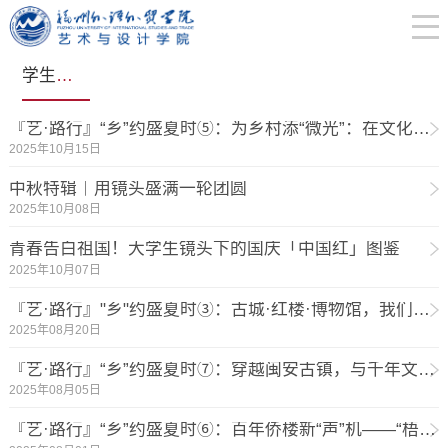
学生工作动态
『艺·路行』“乡”约盛夏时⑤：为乡村添“微光”：在文化与田野间书写青春答卷
2025年10月15日
中秋特辑｜用镜头盛满一轮团圆
2025年10月08日
青春告白祖国！大学生镜头下的国庆「中国红」图鉴
2025年10月07日
『艺·路行』"乡"约盛夏时③：古城·红楼·博物馆，我们找到了文化传承的"新密码"
2025年08月20日
『艺·路行』“乡”约盛夏时⑦：穿越闽安古镇，与千年文脉撞个满怀
2025年08月05日
『艺·路行』“乡”约盛夏时⑥：百年侨楼新“声”机——“梧忆峥嵘”实践队解锁闽南与南洋的基因对话