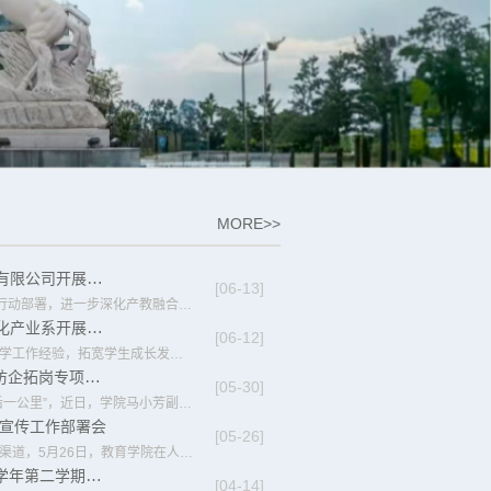
MORE>>
访企拓岗丨教育学院赴福建恒捷实业有限公司开展访企拓岗专项交流
[06-13]
为深入贯彻落实高校“访企拓岗促就业”专项行动部署，进一步深化产教融合与校企协同育人机制，拓宽毕业生实习就业渠道，助力学子实现高质量就业与职业发展，近日，学院艺术教育系主任石敏及教师林景春、徐若煌一行赴福建省制造业民营企业50强——福建恒捷实业有限公司开展访企拓岗专项交流活动。此次走访受到福建恒捷实业有限公司的高度重视与热情接待。公司总经理陈佳榕、人事总监连雪花、总经办主任林勋三位核心管理层领导全...
教育学院赴福建师范大学协和学院文化产业系开展调研交流
[06-12]
为深化校际协作，互鉴育人、就业、党建团学工作经验，拓宽学生成长发展路径，6月12日，我院分党委书记、副院长陈铭帅带队，团委书记、办公室副主任修丽萍，团委副书记郭怡，辅导员董钠、李启俊、田甜一行前往福建师范大学协和学院文化产业系开展调研交流，双方围绕人才培养、党建品牌建设、团学发展和宣传矩阵建设等内容深入交流。座谈会上，两院分别介绍院系办学基本概况。协和学院文化产业系党总支书记许琛对我院到访团队表示...
访企拓岗 | 教育学院赴云思托管开展访企拓岗专项对接
[05-30]
为精准对接行业需求，打通毕业生就业“最后一公里”，近日，学院马小芳副院长、艺术教育系石敏主任一行，走进福州市长乐区云思校外托管服务有限公司，与企业负责人杨经理开展专项对接座谈，围绕人才输送与实习就业落地展开深度交流。云思托管深耕校外托管与课后服务领域，聚焦中小学生学业辅导、习惯养成与素质拓展，目前校区运营、教学管理、课程研发等岗位均有人才缺口，尤其青睐具备教育专业背景、擅长沟通协作与课堂管理的...
生宣传工作部署会
[05-26]
为进一步提升学院生源质量，拓宽优质生源渠道，5月26日，教育学院在人文4-407会议室召开2026年招生宣传工作部署会，分党委书记、副院长陈铭帅，副院长马小芳，副院长罗彬，各系/教研室主任，院办公室负责同志参加本次会议。 会上，马小芳结合专业建设与人才培养实际，指出，要立足学院四个专业的核心优势，将课程体系、实践教学、师资力量、升学就业等核心亮点融入宣传内容，以扎实的专业实力提升招生吸引力，精准吸纳优质生源...
学院动态｜教育学院召开2025-2026学年第二学期全院教职工大会
[04-14]