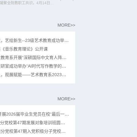
为总结上半学期工作、明确下一阶段方向，凝聚全院教职工共识，4月14日，教育学院召开2025-2026学年第二学期全院教职工大会。参加会议的有学院分党委书记、副院长陈铭帅，副院长马小芳，副院长罗彬，全体教职工。会议由办公室副主任黄慧主持。会上，马小芳副院长围绕教学科研工作与教学质量提升，部署下一阶段重点任务。她强调，2026年是学校审核评估整改关键之年，全院需将整改工作放在重要位置，以评促改提升教学质量。在教学...
MORE>>
教学动态｜以材造境，艺绘新生--23级艺术教育成功举办 《综合材料表现》课程结课展
展《音乐教育理论》公开课
教学动态｜国际中文教育系开展“深耕国际中文育人阵地·探索留学生汉语课程思政新路径”教研活动
教学动态｜汉语言教研室成功举办“AI时代写作教学的机遇与挑战”学术沙龙
教学动态丨以艺启思，观展赋能——艺术教育系2023级、2025级（专升本）学子开展美育研学活动
MORE>>
党建动态|教育学院开展2026届毕业生党员在校“最后一节党课”主题活动
党建动态 | 教育学院分党校第47期发展对象培训班圆满结束
党建动态丨教育学院分党校第47期入党积极分子党校培训圆满结束