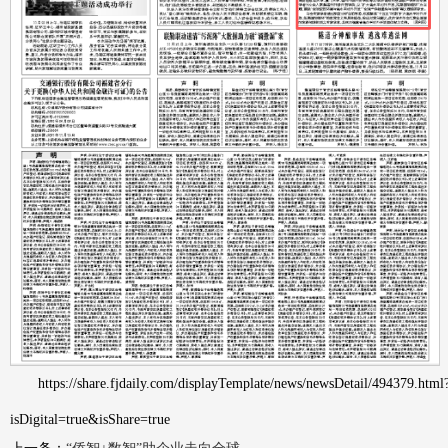
https://share.fjdaily.com/displayTemplate/news/newsDetail/494379.html
isDigital=true&isShare=true