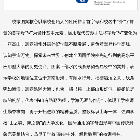
校徽图案核心以学校创始人的姓氏拼音首字母和校名中“外”字拼
音的首字母“W”为设计基本元素，运用现代变形手法将字母“W”变化为
一座高山，寓意福州外语外贸学院不断发展，肩负着攀登科学高峰、
认知宇宙万物、探索未来世界，创建全国同类院校先进行列的高水平
应用型大学的历史使命。图案下部水的线条形契合易经中的巽卦，表
示学校的地理位置位于东南沿海，有顺水行舟、福德滔滔之意，线条
犹如海浪，寓意浩瀚大海，也像一摞书籍，上部山形好似一艘扬帆远
航的帆船，代表“书山有路勤为径，学海无涯苦作舟”，体现了学校师
生勤奋求知、勇于开拓进取的精神品质。整款标识山海一体，强调学
校“山之魂、海之韵”的大学文化；国际通用的字母图形与中国传统卦
象完美相结合，凸显了学校“融会中外、经世致用”的校训精神。