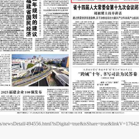
news/newsDetail/494556.html?isDigital=true&isShare=true&linkV=1764