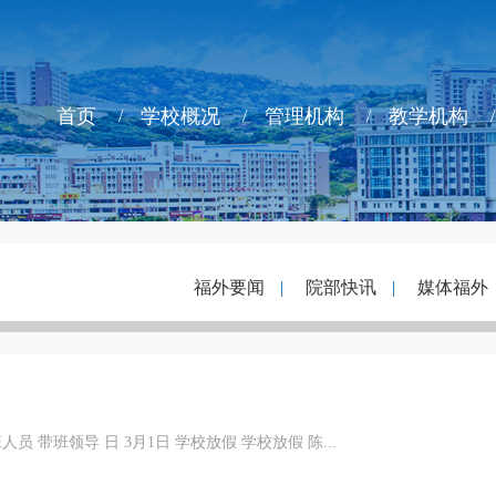
首页
学校概况
管理机构
教学机构
福外要闻
|
院部快讯
|
媒体福外
员 带班领导 日 3月1日 学校放假 学校放假 陈...