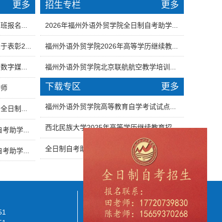
更多
招生专栏
更多
报名...
2026年福州外语外贸学院全日制自考助学...
表彰2...
福州外语外贸学院2026年高等学历继续教...
字媒...
福州外语外贸学院北京联航航空教学培训...
下载专区
更多
老师
福州外语外贸学院高等教育自学考试试点...
日制...
西北民族大学2025年高等学历继续教育招...
考助学...
全日制自考助学班报名登记表
考助学...
微信公众号
51