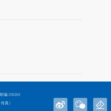
:350202
 （传真）