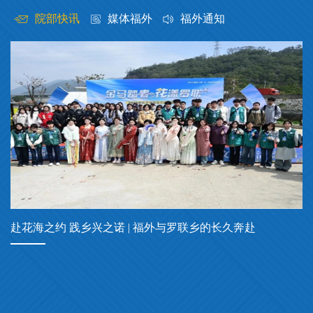
院部快讯
媒体福外
福外通知
赴花海之约 践乡兴之诺 | 福外与罗联乡的长久奔赴
行
单
国
庆