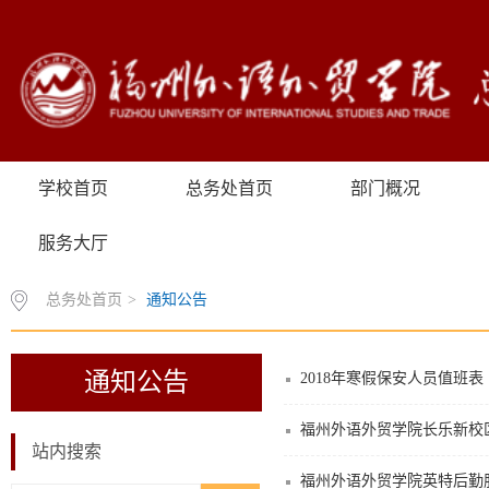
学校首页
总务处首页
部门概况
服务大厅
总务处首页
>
通知公告
通知公告
2018年寒假保安人员值班表
福州外语外贸学院长乐新校
站内搜索
福州外语外贸学院英特后勤