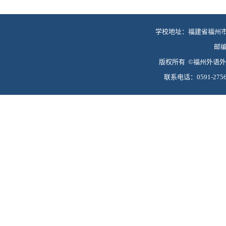
学校地址：福建省福州市
邮编:
版权所有 ©福州外语外贸学
联系电话：0591-27