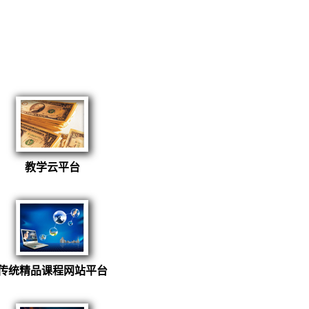
教学云平台
传统精品课程网站平台