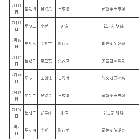
7月14
星期四
吴钦贵
王成锴
黄智萍 王志强
日
7月15
星期五
李祈丰
胡 涛
张志豪 胡 碟
日
7月16
星期六
李祈丰
鄢行武
郑静夜 吴建强
日
7月17
星期日
李卫宏
张雅凤
郭园园 陈溪泉
日
7月18
星期一
王剑锋
甘雅琳
陈文韬 郑鸿靖
日
7月19
星期二
吴钦贵
王成锴
黄智萍 王志强
日
7月20
星期三
张寿妹
胡 涛
张志豪 胡 碟
日
7月21
星期四
李祈丰
鄢行武
郑静夜 陈溪泉
日