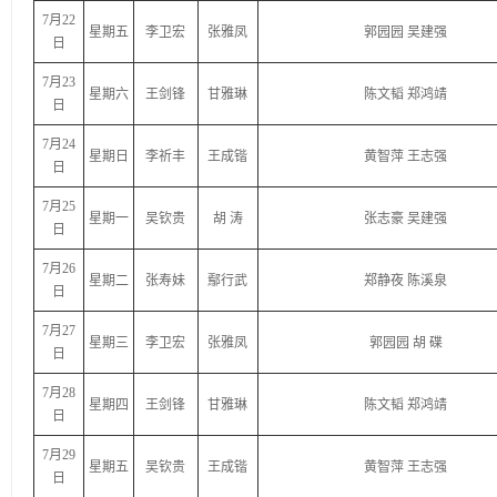
7月22
星期五
李卫宏
张雅凤
郭园园 吴建强
日
7月23
星期六
王剑锋
甘雅琳
陈文韬 郑鸿靖
日
7月24
星期日
李祈丰
王成锴
黄智萍 王志强
日
7月25
星期一
吴钦贵
胡 涛
张志豪 吴建强
日
7月26
星期二
张寿妹
鄢行武
郑静夜 陈溪泉
日
7月27
星期三
李卫宏
张雅凤
郭园园 胡 碟
日
7月28
星期四
王剑锋
甘雅琳
陈文韬 郑鸿靖
日
7月29
星期五
吴钦贵
王成锴
黄智萍 王志强
日