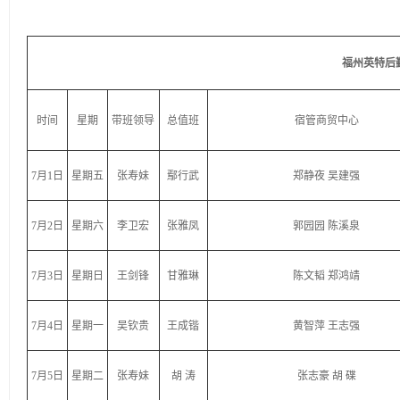
福州英特后勤
时间
星期
带班领导
总值班
宿管商贸中心
7月1日
星期五
张寿妹
鄢行武
郑静夜 吴建强
7月2日
星期六
李卫宏
张雅凤
郭园园 陈溪泉
7月3日
星期日
王剑锋
甘雅琳
陈文韬 郑鸿靖
7月4日
星期一
吴钦贵
王成锴
黄智萍 王志强
7月5日
星期二
张寿妹
胡 涛
张志豪 胡 碟