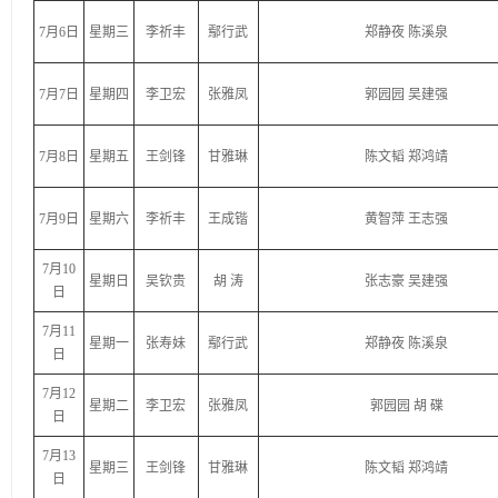
7月6日
星期三
李祈丰
鄢行武
郑静夜 陈溪泉
7月7日
星期四
李卫宏
张雅凤
郭园园 吴建强
7月8日
星期五
王剑锋
甘雅琳
陈文韬 郑鸿靖
7月9日
星期六
李祈丰
王成锴
黄智萍 王志强
7月10
星期日
吴钦贵
胡 涛
张志豪 吴建强
日
7月11
星期一
张寿妹
鄢行武
郑静夜 陈溪泉
日
7月12
星期二
李卫宏
张雅凤
郭园园 胡 碟
日
7月13
星期三
王剑锋
甘雅琳
陈文韬 郑鸿靖
日