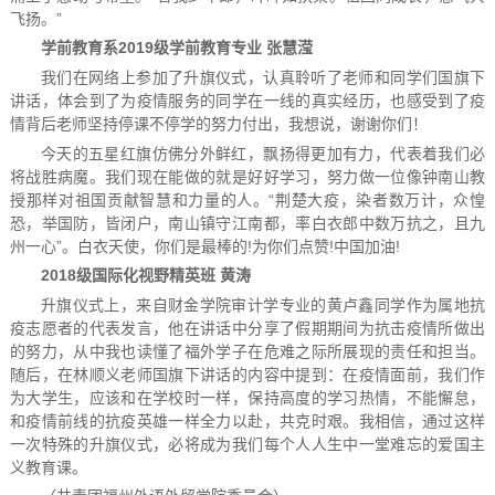
飞扬。”
学前教育系2019级学前教育专业 张慧滢
我们在网络上参加了升旗仪式，认真聆听了老师和同学们国旗下
讲话，体会到了为疫情服务的同学在一线的真实经历，也感受到了疫
情背后老师坚持停课不停学的努力付出，我想说，谢谢你们！
今天的五星红旗仿佛分外鲜红，飘扬得更加有力，代表着我们必
将战胜病魔。我们现在能做的就是好好学习，努力做一位像钟南山教
授那样对祖国贡献智慧和力量的人。“荆楚大疫，染者数万计，众惶
恐，举国防，皆闭户，南山镇守江南都，率白衣郎中数万抗之，且九
州一心”。白衣天使，你们是最棒的!为你们点赞!中国加油!
2018
级国际化视野精英班 黄涛
升旗仪式上，来自财金学院审计学专业的黄卢鑫同学作为属地抗
疫志愿者的代表发言，他在讲话中分享了假期期间为抗击疫情所做出
的努力，从中我也读懂了福外学子在危难之际所展现的责任和担当。
随后，在林顺义老师国旗下讲话的内容中提到：在疫情面前，我们作
为大学生，应该和在学校时一样，保持高度的学习热情，不能懈怠，
和疫情前线的抗疫英雄一样全力以赴，共克时艰。我相信，通过这样
一次特殊的升旗仪式，
必将成为我们每个人人生中一堂难忘的爱国主
义教育课。