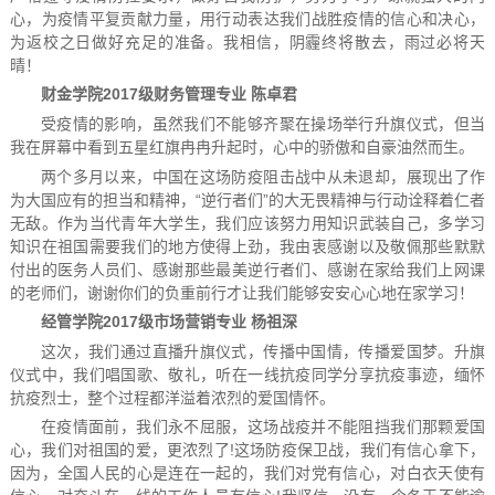
心，为疫情平复贡献力量，用行动表达我们战胜疫情的信心和决心，
为返校之日做好充足的准备。我相信，阴霾终将散去，雨过必将天
晴！
财金学院2017级财务管理专业 陈卓君
受疫情的影响，虽然我们不能够齐聚在操场举行升旗仪式，但当
我在屏幕中看到五星红旗冉冉升起时，心中的骄傲和自豪油然而生。
两个多月以来，中国在这场防疫阻击战中从未退却，展现出了作
为大国应有的担当和精神，“逆行者们”的大无畏精神与行动诠释着仁者
无敌。作为当代青年大学生，我们应该努力用知识武装自己，多学习
知识在祖国需要我们的地方使得上劲，我由衷感谢以及敬佩那些默默
付出的医务人员们、感谢那些最美逆行者们、感谢在家给我们上网课
的老师们，谢谢你们的负重前行才让我们能够安安心心地在家学习！
经管学院2017级市场营销专业 杨祖深
这次，我们通过直播升旗仪式，传播中国情，传播爱国梦。升旗
仪式中，我们唱国歌、敬礼，听在一线抗疫同学分享抗疫事迹，缅怀
抗疫烈士，整个过程都洋溢着浓烈的爱国情怀。
在疫情面前，我们永不屈服，这场战疫并不能阻挡我们那颗爱国
心，我们对祖国的爱，更浓烈了!这场防疫保卫战，我们有信心拿下，
因为，全国人民的心是连在一起的，我们对党有信心，对白衣天使有