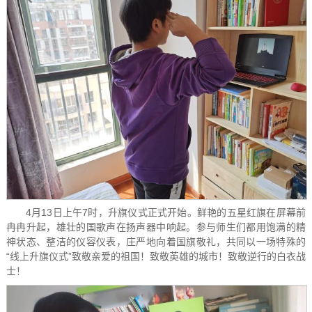
4月13日上午7时，升旗仪式正式开始。鲜艳的五星红旗在屏幕前
冉冉升起，雄壮的国歌声在扬声器中响起。参与师生们都用饱满的精
神状态、整洁的仪容仪表，庄严地向着国旗敬礼，共同以一场特殊的
“线上升旗仪式”致敬亲爱的祖国！致敬英雄的城市！致敬逆行的白衣战
士！