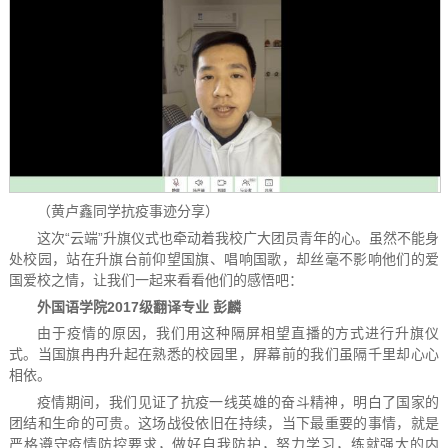
（黄卢鑫同学抗疫事迹分享）
这次“云端”升旗仪式也牵动着我校广大团员青年的心。虽然不能身
处校园，站在升旗台前仰望国旗、唱响国歌，却丝毫不影响他们的爱
国爱校之情，让我们一起来看看他们的感悟吧：
外国语学院2017级翻译专业 彭麟
由于疫情的原因，我们用这种隔屏相望直播的方式进行升旗仪
式。当国旗冉冉升起在熟悉的校园里，屏幕前的我们虽隔千里却心心
相依。
疫情期间，我们见证了抗疫一线英雄的奋斗精神，明白了国家的
团结和生命的可贵。这场战役依旧在持续，当下最重要的事情，就是
严格遵守疫情防控要求，做好自我防护，努力学习，练就强大的内