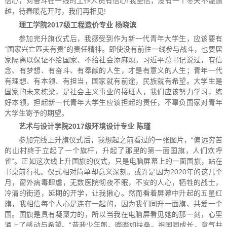
信心，对奋斗在一线的工作人员有信心!我坚信，没有一个冬天不能逾
越，待春暖花开时，我们再相见!
理工学院2017级工程造价专业 杨晓滨
参加完升旗仪式后，我感受到作为新一代青年大学生，应该要有
“国家兴亡匹夫有责”的责任精神。即使没有前往一线参与战斗，也要居
家隔离以保证不给国家、不给社会添麻烦。习近平总书记说过，有信
念、有梦想、有奋斗、有奉献的人生，才是有意义的人生；青年一代
有理想、有本领、有担当，国家就有前途，民族就有希望。大学生是
国家的未来栋梁，是社会主义事业的接班人，我们应该努力学习，练
好本领，担起新一代青年大学生应该担起的责任，不辜负国家对青年
大学生寄予的期望。
艺术与设计学院2017级环境设计专业 陈瑾
参加完线上升旗仪式后，我想起之前看过的一张图片，“偏远穷苦
的山村终于立起了一个旗杆，升起了那里的第一面国旗，人们欢呼
雀”。正如这次线上升国旗的仪式，只是电脑屏幕上的一面国旗，站在
书桌前行礼。仪式相对简单却意义深刻。或许是因为2020年的这几个
月，窗外病毒肆虐，无数医院彻夜不眠，不安的人心，牺牲的战士，
冷清的街道，延期的开学，让我揪心。然而看着屏幕中升起的五星红
旗，我相信每个人心是连在一起的，因为我们同升一面旗、共爱一个
国。国旗是具有凝聚力的，所以当我在电脑屏看见她的那一刻，心里
涌上了感动与希望。“昔我少年郎，晔晔如扶桑。祖国同成长，意气共