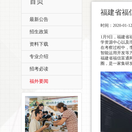
首页
福建省福
最新公告
时间：2020-0
招生政策
1月9日，福建
学资源中心以及
资料下载
在考察过程中，
智能运用开发等
专业介绍
福建省福信富通
圈，是一家集研
招考必读
福外要闻