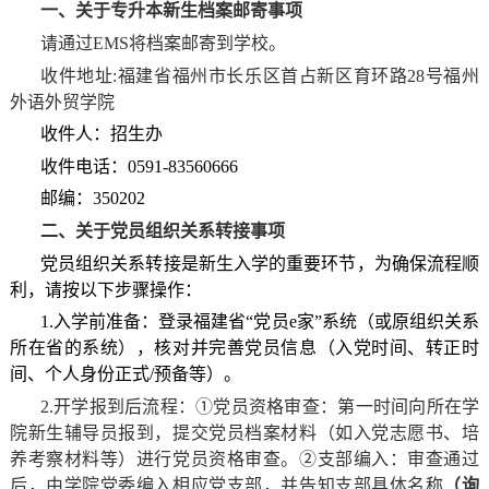
一、关于专升本新生档案邮寄事项
请通过
EMS将档案邮寄到学校
。
收件地址:
福建省福州市长乐区首占新区育环路28号福州
外语外贸学院
收件人：招生办
收件电话：0591-83560666
邮编：350202
二、关于党员组织关系转接事项
党员组织关系转接是新生入学的重要环节，为确保流程顺
利，请按以下步骤操作：
1.入学前准备：登录福建省“党员e家”系统（或原组织关系
所在省的系统），核对并完善党员信息（入党时间、转正时
间、个人身份正式/预备等）。
2.开学报到后流程：①党员资格审查：第一时间向所在学
院新生辅导员报到，提交党员档案材料（如入党志愿书、培
养考察材料等）进行党员资格审查。②支部编入：审查通过
后，由学院党委编入相应党支部，并告知支部具体名称
（询