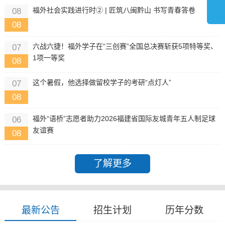
福外社会实践进行时② | 匠筑八闽黔山 书写青春答卷
08
08
六战六捷！福外学子在“三创赛”全国总决赛斩获5项特等奖、
07
1项一等奖
08
这个暑假，他选择做留校学子的考研“点灯人”
07
08
福外“语桥”志愿者助力2026福建省国际友城青年五人制足球
06
友谊赛
08
了解更多
最新公告
招生计划
历年分数