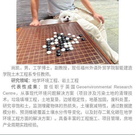
尚凯，男，工学博士，副教授，现任福州外语外贸学院智能建造
学院土木工程系专任教师。
研究领域：
地学环境工程、岩土工程
代表性成果：
曾任职于英国Geoenvironmental Research
Centre，从事现代环境问题解决方案（项目涉及污染土地的清理技
术，垃圾填埋工程，土地复垦，边坡稳定性，地基加固，废料处置，
研究非饱和土，监测埋藏物体的热损失，土壤衰减特性，通过数据建
模分析、预测植被覆盖土壤水分传导变化，以及封存二氧化碳在地学
环境工程方面的解决方案）。具备丰富的工程施工、项目管理，房地
产全周期实践经验。