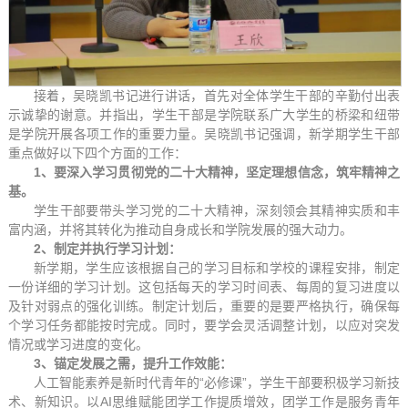
接着，吴晓凯书记进行讲话，首先对全体学生干部的辛勤付出表
示诚挚的谢意。并指出，学生干部是学院联系广大学生的桥梁和纽带
是学院开展各项工作的重要力量。吴晓凯书记强调，新学期学生干部
重点做好以下四个方面的工作：
1
、
要深入学习贯彻党的二十大精神，坚定理想信念，筑牢精神之
基。
学生干部要带头学习党的二十大精神，深刻领会其精神实质和丰
富内涵，并将其转化为推动自身成长和学院发展的强大动力。
2
、
制定并执行学习计划：
新学期，学生应该根据自己的学习目标和学校的课程安排，制定
一份详细的学习计划。这包括每天的学习时间表、每周的复习进度以
及针对弱点的强化训练。制定计划后，重要的是要严格执行，确保每
个学习任务都能按时完成。同时，要学会灵活调整计划，以应对突发
情况或学习进度的变化。
3
、
锚定发展之需，
提升工作效能：
人工智能素养是新时代青年的“必修课”，学生干部要积极学习新技
术、新知识。以AI思维赋能团学工作提质增效，团学工作是服务青年