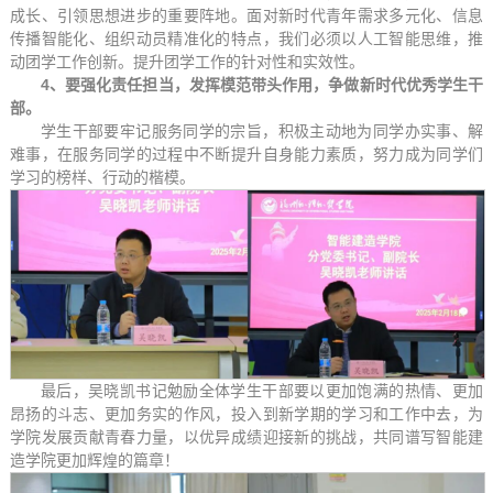
成长、引领思想进步的重要阵地。面对新时代青年需求多元化、信息
传播智能化、组织动员精准化的特点，我们必须以人工智能思维，推
动团学工作创新。提升团学工作的针对性和实效性。
4
、
要强化责任担当，发挥模范带头作用，争做新时代优秀学生干
部。
学生干部要牢记服务同学的宗旨，积极主动地为同学办实事、解
难事，在服务同学的过程中不断提升自身能力素质，努力成为同学们
学习的榜样、行动的楷模。
最后，吴晓凯书记勉励全体学生干部要以更加饱满的热情、更加
昂扬的斗志、更加务实的作风，投入到新学期的学习和工作中去，为
学院发展贡献青春力量，以优异成绩迎接新的挑战，共同谱写智能建
造学院更加辉煌的篇章！