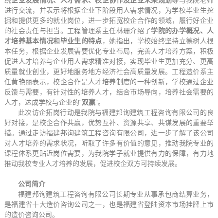
进行交流，并表示将根据企业下阶段用人需求情况，为学校毕业生挖
掘和提供更多的就业岗位，进一步拓宽校企合作的领域，履行好企业
的社会责任与担当。工程管理系主任林珊介绍了
学院的办学概况、人
才培养基本情况和毕业生的特点
，她指出，学校始终坚持立德树人根
本任务，根据企业发展需要优化专业布局，完善人才培养方案，积极
促进人才培养与企业用人需求精准对接，实现毕业生更加充分、更高
质量就业创业，更好地服务地方经济社会高质量发展。工程造价系主
任黄艳丽表示，校企合作是人才培养制度的一种创新，学校通过企业
反馈与需要，有针对性的培养人才，结合市场导向，培养社会需要的
人才，达成学校与企业的“
双赢
”。
此次访企拓岗行动是我院与福建邦询建筑工程咨询有限公司的良
好对接，是校企合作共赢，优势互补、资源共享、共谋发展的重要举
措。通过走访福建邦询建筑工程咨询有限公司，进一步了解了该公司
对人才培养的需求状况，听取了许多有价值的意见，推动我院专业的
课程体系更贴近岗位需要，为我院学子就业提供有力的保障，有力地
推动我校专业人才培养的发展，促进校企双方可持续发展。
公司简介
福建邦询建筑工程咨询有限公司长期专业从事承包商结算业务，
是福建省十大造价咨询公司之一，也是福建省登陆资本市场挂牌上市
的造价咨询公司。