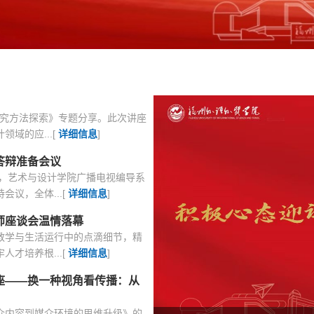
研究方法探索》专题分享。此次讲座
域的应...[
详细信息
]
答辩准备会议
日，艺术与设计学院广播电视编导系
议，全体...[
详细信息
]
师座谈会温情落幕
教学与生活运行中的点滴细节，精
才培养根...[
详细信息
]
讲座——换一种视角看传播：从
媒介内容到媒介环境的思维升级》的