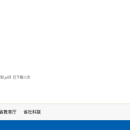
.pdf
】已下载
11
次
省教育厅
省社科联