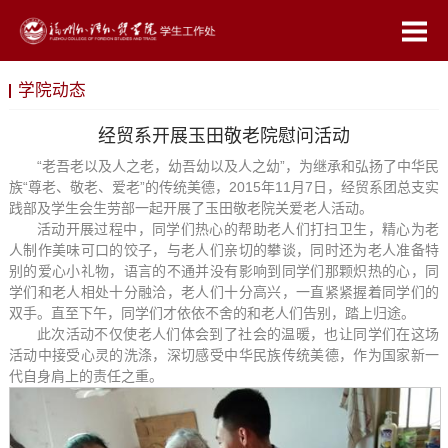
学院动态
经贸系开展玉田敬老院慰问活动
“老吾老以及人之老，幼吾幼以及人之幼”，为继承和弘扬了中华民
族“尊老、敬老、爱老”的传统美德，2015年11月7日，经贸系团总支实
践部及学生会生劳部一起开展了玉田敬老院关爱老人活动。
活动开展过程中，同学们热心的帮助老人们打扫卫生，精心为老
人制作美味可口的饺子，与老人们亲切的攀谈，同时还为老人准备特
别的爱心小礼物，语言的不通并没有影响到同学们那颗炽热的心，同
学们和老人相处十分融洽，老人们十分高兴，一直紧紧握着同学们的
双手。直至下午，同学们才依依不舍的和老人们告别，踏上归途。
此次活动不仅使老人们体会到了社会的温暖，也让同学们在这场
活动中接受心灵的洗涤，深切感受中华民族传统美德，作为国家新一
代自身肩上的责任之重。