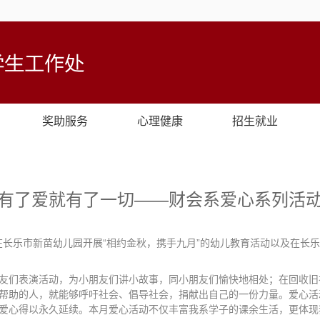
奖助服务
心理健康
招生就业
有了爱就有了一切——财会系爱心系列活
团在长乐市新苗幼儿园开展“相约金秋，携手九月”的幼儿教育活动以及在长
友们表演活动，为小朋友们讲小故事，同小朋友们愉快地相处；在回收旧
帮助的人，就能够呼吁社会、倡导社会，捐献出自己的一份力量。爱心活
爱心得以永久延续。本月爱心活动不仅丰富我系学子的课余生活，更体现