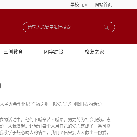
学校首页
网站首页
三创教育
团学建设
校友之家
动
乐人民大会堂组织了“福之州，献爱心”的回收旧衣物活动。
衣物活动中，他们不喊辛苦不喊累，努力的为社会服务。志
动，从我做起。让我们每个人用自己的爱心筑成了一条可以
我系学子热心助人的情怀，我们坚信只要人人献出一份爱，