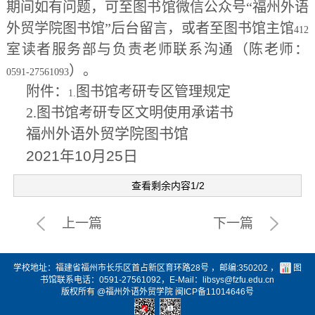
期间如有问题，可至图书馆微信公众号“福州外语
外贸学院图书馆”后台留言，或者至图书馆主馆
412
室读者服务部与负责老师联系沟通（陈老师：
）。
0591-27561093
附件：
图书馆考研专区管理规定
1.
2.
图书馆考研专区文明使用承诺书
福州外语外贸学院图书馆
2021
年
10
月
25
日
查看剩余内容1/2
上一篇
下一篇
学校地址：福建省福州市长乐区首占新区育环路28号
，邮编:350202 ，
图
书馆联系电话：0591-27561092，E-Mail：libsys@fzfu.edu.cn
版权所有 @福州外语外贸学院 闽ICP备11014646号