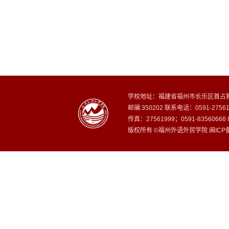
学校地址：福建省福州市长乐区首占新
邮编:350202 联系电话：0591-27
传真：27561999；0591-8356066
版权所有 ©福州外语外贸学院 闽ICP备1