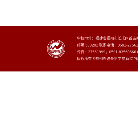
学校地址：福建省福州市长乐区首占新
邮编:350202 联系电话：0591-27
传真：27561999；0591-8356066
版权所有 ©福州外语外贸学院 闽ICP备1