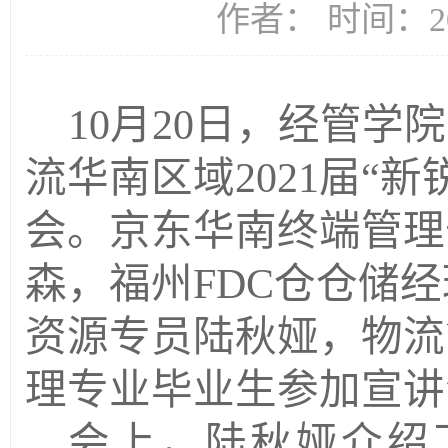
作者： 时间：20
10
月
2
0
日，经管学院
流华南区域
2021届“新
会。
京东华南终端管理
森
，福州
FDC仓仓储
资源专员陆秋娅，
物流
理专业毕业生参加宣讲
会上，
陆秋娅
介绍